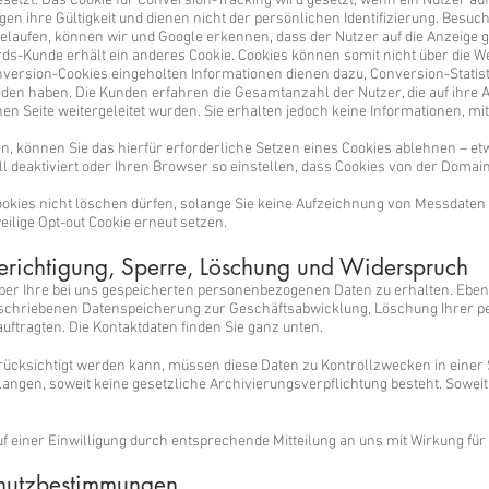
etzt. Das Cookie für Conversion-Tracking wird gesetzt, wenn ein Nutzer au
agen ihre Gültigkeit und dienen nicht der persönlichen Identifizierung. Besu
elaufen, können wir und Google erkennen, dass der Nutzer auf die Anzeige ge
rds-Kunde erhält ein anderes Cookie. Cookies können somit nicht über die
nversion-Cookies eingeholten Informationen dienen dazu, Conversion-Statis
eden haben. Die Kunden erfahren die Gesamtanzahl der Nutzer, die auf ihre A
 Seite weitergeleitet wurden. Sie erhalten jedoch keine Informationen, mi
, können Sie das hierfür erforderliche Setzen eines Cookies ablehnen – et
 deaktiviert oder Ihren Browser so einstellen, dass Cookies von der Domai
-Cookies nicht löschen dürfen, solange Sie keine Aufzeichnung von Messdaten
ilige Opt-out Cookie erneut setzen.
Berichtigung, Sperre, Löschung und Widerspruch
über Ihre bei uns gespeicherten personenbezogenen Daten zu erhalten. Eben
schriebenen Datenspeicherung zur Geschäftsabwicklung, Löschung Ihrer 
ftragten. Die Kontaktdaten finden Sie ganz unten.
erücksichtigt werden kann, müssen diese Daten zu Kontrollzwecken in einer 
ngen, soweit keine gesetzliche Archivierungsverpflichtung besteht. Soweit 
 einer Einwilligung durch entsprechende Mitteilung an uns mit Wirkung für
chutzbestimmungen