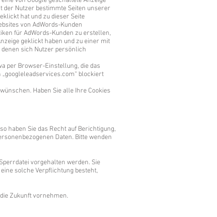
f eine von Google geschaltete Anzeige
cht der Nutzer bestimmte Seiten unserer
klickt hat und zu dieser Seite
 Websites von AdWords-Kunden
tiken für AdWords-Kunden zu erstellen,
nzeige geklickt haben und zu einer mit
t denen sich Nutzer persönlich
wa per Browser-Einstellung, die das
n „googleleadservices.com“ blockiert
 wünschen. Haben Sie alle Ihre Cookies
so haben Sie das Recht auf Berichtigung,
personenbezogenen Daten. Bitte wenden
Sperrdatei vorgehalten werden. Sie
eine solche Verpflichtung besteht,
 die Zukunft vornehmen.