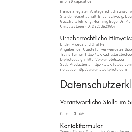
info (at) capical.de
Handelsregister: Amtsgericht Braunschw
Sitz der Gesellschaft: Braunschweig, De
Geschäftsführung: Henning Böge, Dr. Mar
Umsatzsteuer-ID: DE273623554
Urheberrechtliche Hinweis
Bilder, Videos und Grafiken
Angaben der Quelle für verwendetes Bilde
Travis Turner, http://www.shutterstock.
b-photodesign,
http://www.fotolia.com
Syda Productions,
http://www.fotolia.co
nojustice,
http://www.istockphoto.com
Datenschutzerkl
Verantwortliche Stelle im S
Capical GmbH
Kontaktformular