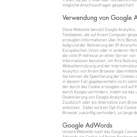
Treten Sie per E-Mail oder Kontaktformu
mögliche Anschlussfragen gespeichert.
Verwendung von Google An
Diese Webseite benutzt Google Analytics, 
Textdateien, die auf Ihrem Computer gesp
erzeugten Informationen über Ihre Benut
Aufgrund der Aktivierung der IP-Anonymis
Europäischen Union oder in anderen Ver
die volle IP-Adresse an einen Server von
Informationen benutzen, um Ihre Nutzung
Webseitennutzung und der Internetnutzu
Analytics von Ihrem Browser übermittel
Sie können die Speicherung der Cookies d
in diesem Fall gegebenenfalls nicht säm
der durch das Cookie erzeugten und auf I
durch Google verhindern, indem sie das 
Deaktivierung von Google Analytics
.
Zusätzlich oder als Alternative zum Bro
anklicken
. Dabei wird ein Opt-Out-Cookie
Browser zukünftig verhindert, so lange de
Google AdWords
Unsere Webseite nutzt das Google Convers