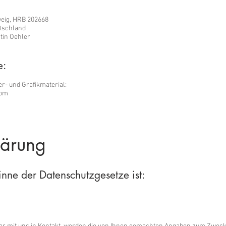
eig, HRB 202668
utschland
tin Oehler
e:
r- und Grafikmaterial:
com
m
ärung​
inne der Datenschutzgesetze ist: