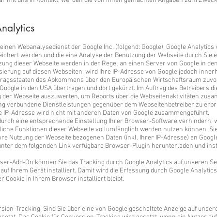
lar mit uns in Kontakt, werden die von Ihnen gemachten Angaben zum Zweck
alytics
einen Webanalysedienst der Google Inc. (folgend: Google). Google Analytics 
eichert werden und die eine Analyse der Benutzung der Webseite durch Sie 
zung dieser Webseite werden in der Regel an einen Server von Google in de
ierung auf diesen Webseiten, wird Ihre IP-Adresse von Google jedoch innerh
tragsstaaten des Abkommens über den Europäischen Wirtschaftsraum zuvor
 Google in den USA übertragen und dort gekürzt. Im Auftrag des Betreibers d
 der Webseite auszuwerten, um Reports über die Webseitenaktivitäten zus
ng verbundene Dienstleistungen gegenüber dem Webseitenbetreiber zu erb
te IP-Adresse wird nicht mit anderen Daten von Google zusammengeführt.
urch eine entsprechende Einstellung Ihrer Browser-Software verhindern; wi
tliche Funktionen dieser Webseite vollumfänglich werden nutzen können. Si
hre Nutzung der Webseite bezogenen Daten (inkl. Ihrer IP-Adresse) an Googl
unter dem folgenden Link verfügbare Browser-Plugin herunterladen und inst
wser-Add-On können Sie das Tracking durch Google Analytics auf unseren Se
 auf Ihrem Gerät installiert. Damit wird die Erfassung durch Google Analytics
r Cookie in Ihrem Browser installiert bleibt.
ion-Tracking. Sind Sie über eine von Google geschaltete Anzeige auf unser