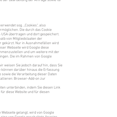
e der Bearbeitung der Anfrage sowie für
verwendet sog. „Cookies“, also
ermöglichen. Die durch das Cookie
n USA übertragen und dort gespeichert.
alb von Mitgliedstaaten der
 gekürzt. Nur in Ausnahmefällen wird
ieser Webseite wird Google diese
ammenzustellen und um weitere mit der
ringen. Die im Rahmen von Google
r weisen Sie jedoch darauf hin, dass Sie
e können darüber hinaus die Erfassung
e sowie die Verarbeitung dieser Daten
allieren:
Browser-Add-on zur
iten unterbinden, indem Sie
diesen Link
 für diese Website und für diesen
e Webseite gelangt, wird von Google