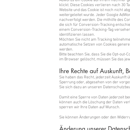
Adwords ein Cookie auf Ihrem Rechner ges
klickt. Diese Cookies verlieren nach 30 T
Website und das Cookie ist noch nicht abg
weitergeleitet wurde. Jeder Google AdWo
nachverfolgt werden. Die mithilfe des Co
die sich für Conversion-Tracking entschi
einem Conversion-Tracking-Tag versehenen
identifizieren lassen.
Möchten Sie nicht am Tracking teilnehmen
automatische Setzen von Cookies generell
werden.
Bitte beachten Sie, dass Sie die Opt-out
im Browser gelöscht, müssen Sie das jewe
Ihre Rechte auf Auskunft, 
Sie haben das Recht, jederzeit Auskunft 
Sperrung oder, abgesehen von der vorge
Sie sich dazu an unseren Datenschutzbeau
Damit eine Sperre von Daten jederzeit b
können auch die Löschung der Daten verla
sperren wir Ihre Daten auf Wunsch.
Sie können Änderungen oder den Widerruf
Änderung unserer Datens